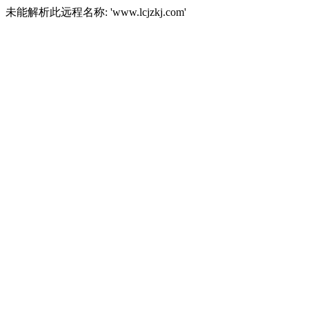
未能解析此远程名称: 'www.lcjzkj.com'