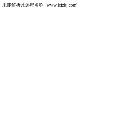
未能解析此远程名称: 'www.lcjzkj.com'