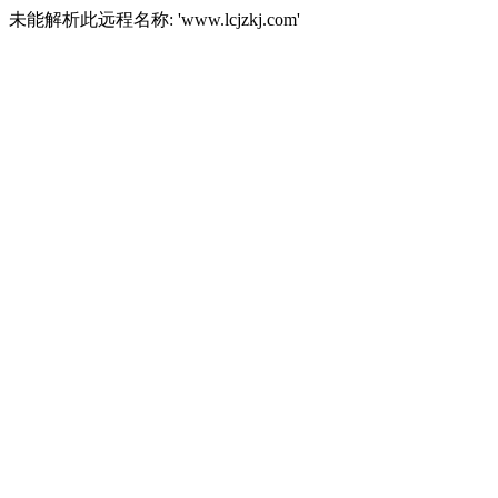
未能解析此远程名称: 'www.lcjzkj.com'