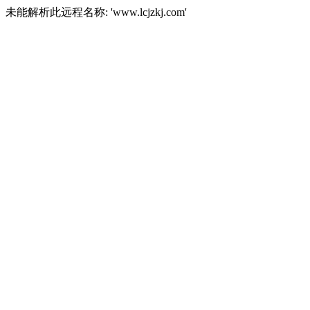
未能解析此远程名称: 'www.lcjzkj.com'